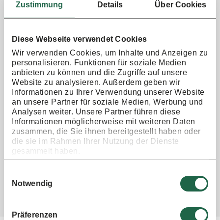
Zustimmung
Details
Über Cookies
Liebe in die Herstellung ihrer Produkte gesteckt haben. Wer
einzigartiges Design, detailverliebte Produkte &
Dienstleistungen für junge Familien, sowie kreativ
Handgefertigtes sucht, wird auf dem Manufakturen
Diese Webseite verwendet Cookies
Frühlings Markt mit dem Special BABY & KIND Familien-
Wir verwenden Cookies, um Inhalte und Anzeigen zu
Messe sicher fündig.
personalisieren, Funktionen für soziale Medien
anbieten zu können und die Zugriffe auf unsere
Website zu analysieren. Außerdem geben wir
Preis
Informationen zu Ihrer Verwendung unserer Website
€ 3,-; Kinder bis einschl. 12 Jahren haben freien Eintritt.
an unsere Partner für soziale Medien, Werbung und
Analysen weiter. Unsere Partner führen diese
Informationen möglicherweise mit weiteren Daten
Eine Veranstaltung von:
zusammen, die Sie ihnen bereitgestellt haben oder
BBT Messegesellschaft Bergmeier-Tillmann, Tillmann GbR
die sie im Rahmen Ihrer Nutzung der Dienste
www.bbt-messe.de
gesammelt haben.
Einwilligungsauswahl
Notwendig
zurück zur Übersicht
Präferenzen