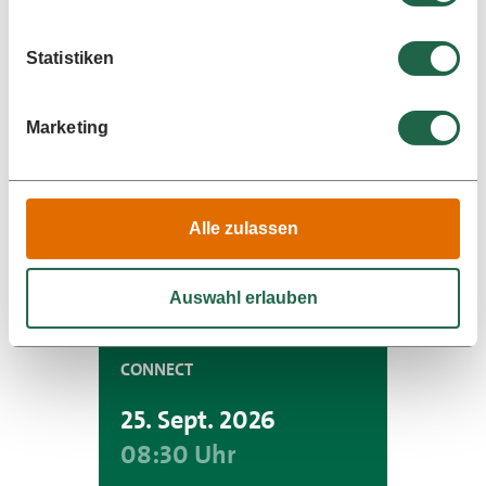
Ähnliche Veranstaltungen
Statistiken
CONNECT
Marketing
24. Sept.
2026
08:30 Uhr
Alle zulassen
Infos und Tickets
Auswahl erlauben
CONNECT
25. Sept.
2026
08:30 Uhr