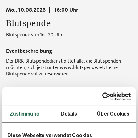
Mo., 10.08.2026
16:00 Uhr
Blutspende
Blutspende von 16 - 20 Uhr
Eventbeschreibung
Der DRK-Blutspendedienst bittet alle, die Blut spenden
möchten, sich jetzt unter www.blutspende.jetzt eine
Blutspendezeit zu reservieren.
Eine Veranstaltung von:
DRK Blutspendedienst Ostwestfalen-Lippe Zentrum für
Transfusionsmedizin
www.blutspendedienst-west.de
Zustimmung
Details
Über Cookies
zurück zur Übersicht
Diese Webseite verwendet Cookies