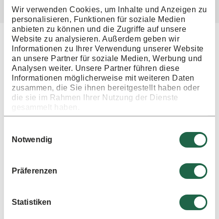
Wir verwenden Cookies, um Inhalte und Anzeigen zu
personalisieren, Funktionen für soziale Medien
anbieten zu können und die Zugriffe auf unsere
Website zu analysieren. Außerdem geben wir
Ähnliche Veranstaltungen
Informationen zu Ihrer Verwendung unserer Website
an unsere Partner für soziale Medien, Werbung und
Analysen weiter. Unsere Partner führen diese
Informationen möglicherweise mit weiteren Daten
Eddi & Friends Tour 2026
zusammen, die Sie ihnen bereitgestellt haben oder
die sie im Rahmen Ihrer Nutzung der Dienste
01. Okt.
2026
gesammelt haben.
19:30 Uhr
Einwilligungsauswahl
Notwendig
Infos und Tickets
Präferenzen
Blutspende
Statistiken
14. Dez.
2026