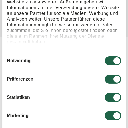
Website zu analysieren. Außerdem geben wir
Informationen zu Ihrer Verwendung unserer Website
an unsere Partner für soziale Medien, Werbung und
Analysen weiter. Unsere Partner führen diese
zurück zur Übersicht
Informationen möglicherweise mit weiteren Daten
zusammen, die Sie ihnen bereitgestellt haben oder
die sie im Rahmen Ihrer Nutzung der Dienste
gesammelt haben.
Ähnliche Veranstaltungen
Einwilligungsauswahl
Notwendig
Gottesdienst
Präferenzen
01. Nov.
2026
10:30 Uhr
Statistiken
Infos und Tickets
Marketing