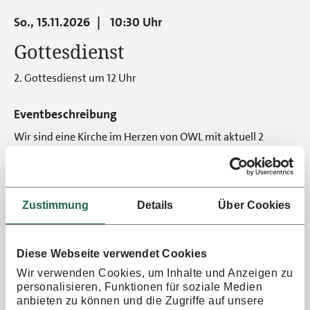
So., 15.11.2026
10:30 Uhr
Gottesdienst
2. Gottesdienst um 12 Uhr
Eventbeschreibung
Wir sind eine Kirche im Herzen von OWL mit aktuell 2
Standorten in Bielefeld und Paderborn und feiern jeden
Sonntag Gottesdienste! Wenn du aus Paderborn oder
Umgebung kommst und Lust hast uns kennen zu lernen
und Gott zu erleben bist du herzlich willkommen! Wir
Zustimmung
Details
Über Cookies
freuen uns auf dich!Du findest auf unserer Homepage alle
aktuellen Infos zu Terminen und
Veranstaltungen:www.meineecclesia.de
Diese Webseite verwendet Cookies
Eine Veranstaltung von:
Wir verwenden Cookies, um Inhalte und Anzeigen zu
Ecclesia Bielefeld e.V.
personalisieren, Funktionen für soziale Medien
anbieten zu können und die Zugriffe auf unsere
www.meineecclesia.de